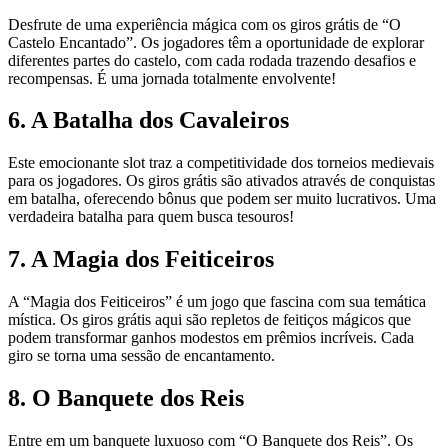
Desfrute de uma experiência mágica com os giros grátis de “O
Castelo Encantado”. Os jogadores têm a oportunidade de explorar
diferentes partes do castelo, com cada rodada trazendo desafios e
recompensas. É uma jornada totalmente envolvente!
6. A Batalha dos Cavaleiros
Este emocionante slot traz a competitividade dos torneios medievais
para os jogadores. Os giros grátis são ativados através de conquistas
em batalha, oferecendo bônus que podem ser muito lucrativos. Uma
verdadeira batalha para quem busca tesouros!
7. A Magia dos Feiticeiros
A “Magia dos Feiticeiros” é um jogo que fascina com sua temática
mística. Os giros grátis aqui são repletos de feitiços mágicos que
podem transformar ganhos modestos em prêmios incríveis. Cada
giro se torna uma sessão de encantamento.
8. O Banquete dos Reis
Entre em um banquete luxuoso com “O Banquete dos Reis”. Os