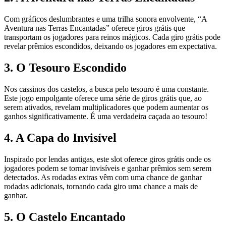
Com gráficos deslumbrantes e uma trilha sonora envolvente, “A
Aventura nas Terras Encantadas” oferece giros grátis que
transportam os jogadores para reinos mágicos. Cada giro grátis pode
revelar prêmios escondidos, deixando os jogadores em expectativa.
3. O Tesouro Escondido
Nos cassinos dos castelos, a busca pelo tesouro é uma constante.
Este jogo empolgante oferece uma série de giros grátis que, ao
serem ativados, revelam multiplicadores que podem aumentar os
ganhos significativamente. É uma verdadeira caçada ao tesouro!
4. A Capa do Invisível
Inspirado por lendas antigas, este slot oferece giros grátis onde os
jogadores podem se tornar invisíveis e ganhar prêmios sem serem
detectados. As rodadas extras vêm com uma chance de ganhar
rodadas adicionais, tornando cada giro uma chance a mais de
ganhar.
5. O Castelo Encantado