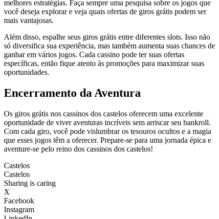
melhores estratégias. Faça sempre uma pesquisa sobre os jogos que
você deseja explorar e veja quais ofertas de giros grátis podem ser
mais vantajosas.
Além disso, espalhe seus giros grátis entre diferentes slots. Isso não
só diversifica sua experiência, mas também aumenta suas chances de
ganhar em vários jogos. Cada cassino pode ter suas ofertas
específicas, então fique atento às promoções para maximizar suas
oportunidades.
Encerramento da Aventura
Os giros grátis nos cassinos dos castelos oferecem uma excelente
oportunidade de viver aventuras incríveis sem arriscar seu bankroll.
Com cada giro, você pode vislumbrar os tesouros ocultos e a magia
que esses jogos têm a oferecer. Prepare-se para uma jornada épica e
aventure-se pelo reino dos cassinos dos castelos!
Castelos
Castelos
Sharing is caring
X
Facebook
Instagram
LinkedIn