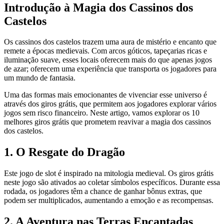
Introdução à Magia dos Cassinos dos
Castelos
Os cassinos dos castelos trazem uma aura de mistério e encanto que
remete a épocas medievais. Com arcos góticos, tapeçarias ricas e
iluminação suave, esses locais oferecem mais do que apenas jogos
de azar; oferecem uma experiência que transporta os jogadores para
um mundo de fantasia.
Uma das formas mais emocionantes de vivenciar esse universo é
através dos giros grátis, que permitem aos jogadores explorar vários
jogos sem risco financeiro. Neste artigo, vamos explorar os 10
melhores giros grátis que prometem reavivar a magia dos cassinos
dos castelos.
1. O Resgate do Dragão
Este jogo de slot é inspirado na mitologia medieval. Os giros grátis
neste jogo são ativados ao coletar símbolos específicos. Durante essa
rodada, os jogadores têm a chance de ganhar bônus extras, que
podem ser multiplicados, aumentando a emoção e as recompensas.
2. A Aventura nas Terras Encantadas