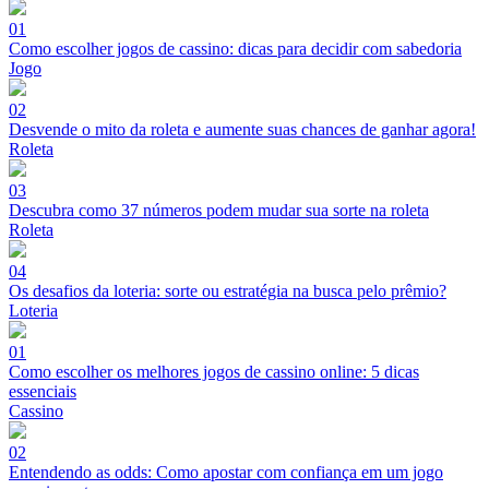
01
Como escolher jogos de cassino: dicas para decidir com sabedoria
Jogo
02
Desvende o mito da roleta e aumente suas chances de ganhar agora!
Roleta
03
Descubra como 37 números podem mudar sua sorte na roleta
Roleta
04
Os desafios da loteria: sorte ou estratégia na busca pelo prêmio?
Loteria
01
Como escolher os melhores jogos de cassino online: 5 dicas
essenciais
Cassino
02
Entendendo as odds: Como apostar com confiança em um jogo