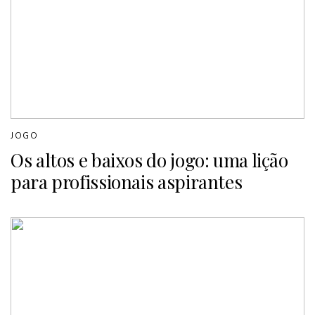
JOGO
Os altos e baixos do jogo: uma lição
para profissionais aspirantes