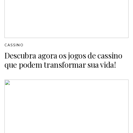
CASSINO
Descubra agora os jogos de cassino
que podem transformar sua vida!