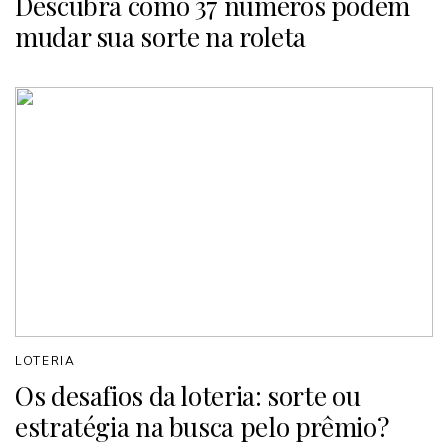
Descubra como 37 números podem
mudar sua sorte na roleta
LOTERIA
Os desafios da loteria: sorte ou
estratégia na busca pelo prêmio?