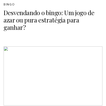
BINGO
Desvendando o bingo: Um jogo de
azar ou pura estratégia para
ganhar?