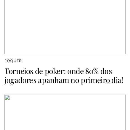
PÔQUER
Torneios de poker: onde 80% dos
jogadores apanham no primeiro dia!