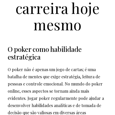
carreira hoje
mesmo
O poker como habilidade
estratégica
O poker não é apenas um jogo de cartas; é uma
batalha de mentes que exige estratégia, leitura de
pessoas e controle emocional. No mundo do poker
online, esses aspectos se tornam ainda mais
evidentes. Jogar poker regularmente pode ajudar a
desenvolver habilidades analíticas e de tomada de
decisão que são valiosas em diversas áreas