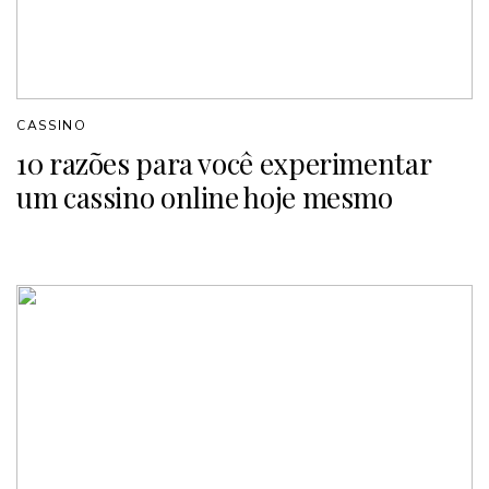
CASSINO
10 razões para você experimentar
um cassino online hoje mesmo