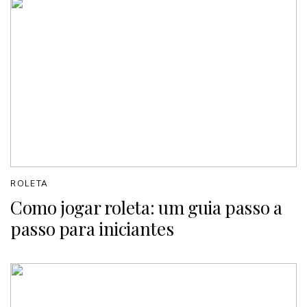
ROLETA
Como jogar roleta: um guia passo a
passo para iniciantes