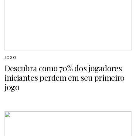
JOGO
Descubra como 70% dos jogadores
iniciantes perdem em seu primeiro
jogo