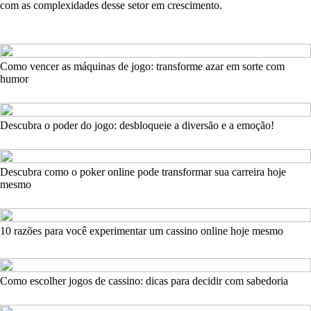
com as complexidades desse setor em crescimento.
Como vencer as máquinas de jogo: transforme azar em sorte com
humor
Descubra o poder do jogo: desbloqueie a diversão e a emoção!
Descubra como o poker online pode transformar sua carreira hoje
mesmo
10 razões para você experimentar um cassino online hoje mesmo
Como escolher jogos de cassino: dicas para decidir com sabedoria