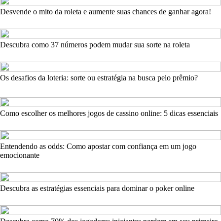
Desvende o mito da roleta e aumente suas chances de ganhar agora!
Descubra como 37 números podem mudar sua sorte na roleta
Os desafios da loteria: sorte ou estratégia na busca pelo prêmio?
Como escolher os melhores jogos de cassino online: 5 dicas essenciais
Entendendo as odds: Como apostar com confiança em um jogo
emocionante
Descubra as estratégias essenciais para dominar o poker online