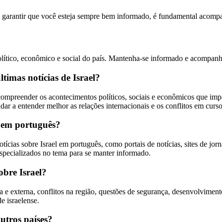
a garantir que você esteja sempre bem informado, é fundamental acompan
político, econômico e social do país. Mantenha-se informado e acompanh
timas notícias de Israel?
a compreender os acontecimentos políticos, sociais e econômicos que i
ar a entender melhor as relações internacionais e os conflitos em curso
l em português?
cias sobre Israel em português, como portais de notícias, sites de jorna
especializados no tema para se manter informado.
obre Israel?
a e externa, conflitos na região, questões de segurança, desenvolvimen
e israelense.
utros países?