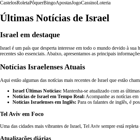
Castelos
Roleta
Pôquer
Bingo
Apostas
Jogo
Cassino
Loteria
Últimas Notícias de Israel
Israel em destaque
Israel é um país que desperta interesse em todo o mundo devido à sua h
recentes são essenciais. Abaixo, apresentamos as principais informações
Notícias Israelenses Atuais
Aqui estão algumas das notícias mais recentes de Israel que estão cha
Israel Últimas Notícias:
Mantenha-se atualizado com as últimas n
Notícias de Israel em Tempo Real:
Acompanhe as notícias em t
Notícias Israelenses em Inglês:
Para os falantes de inglês, é pos
Tel Aviv em Foco
Uma das cidades mais vibrantes de Israel, Tel Aviv sempre está repleta 
Atualizações diárias