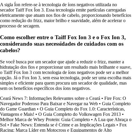
A sigla Íon refere-se à tecnologia de íons negativos utilizada no
secador Taiff Fox Íon 3. Essa tecnologia emite partículas carregadas
eletricamente que atuam nos fios de cabelo, proporcionando benefícios
como redução do frizz, maior brilho e suavidade, além de acelerar o
processo de secagem.
Como escolher entre o Taiff Fox Ion 3 e o Fox Ion 3,
considerando suas necessidades de cuidados com os
cabelos?
Se você busca por um secador que ajude a reduzir o frizz, manter a
hidratação dos fios e proporcionar um resultado mais brilhante e suave,
o Taiff Fox Ion 3 com tecnologia de íons negativos pode ser a melhor
opção. Já o Fox Ion 3, sem essa tecnologia, pode ser uma escolha mais
simples e eficiente para quem procura um secador de qualidade, mas
sem os benefícios específicos dos íons negativos.
Ceará News 7: Informações Relevantes sobre o Ceará
•
Fire Fox: O
Navegador Poderoso Para Baixar e Navegar na Web
•
Guia Completo
do Game Guardian
•
O Guia Completo do Fox 1.0: Características,
Vantagens e Mais!
•
O Guia Completo do Volkswagen Fox 2013
•
Melhor Marca de Whey Protein: Guia Completo
•
A Lua que Abraça o
Sol
•
Fake News: Entenda se é Crime e as Implicações Legais
•
Fox
Racing: Marca Líder em Motocross e Equipamentos de Alto