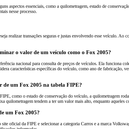
guns aspectos essenciais, como a quilometragem, estado de conservaçã
ntais nesse processo.
ja realizar transações seguras e justas envolvendo esse veículo. Ao c
rminar o valor de um veículo como o Fox 2005?
ferência nacional para consulta de preços de veículos. Ela funciona c
dera características específicas do veículo, como ano de fabricação, v
lor de um Fox 2005 na tabela FIPE?
 FIPE, como o estado de conservação do veículo, a quilometragem roda
xa quilometragem tendem a ter um valor mais alto, enquanto aqueles co
 de um Fox 2005?
o site oficial da FIPE e selecionar a categoria Carros e a marca Volks
ificações informadas.