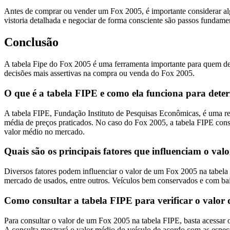
Antes de comprar ou vender um Fox 2005, é importante considerar al
vistoria detalhada e negociar de forma consciente são passos fundame
Conclusão
A tabela Fipe do Fox 2005 é uma ferramenta importante para quem dese
decisões mais assertivas na compra ou venda do Fox 2005.
O que é a tabela FIPE e como ela funciona para dete
A tabela FIPE, Fundação Instituto de Pesquisas Econômicas, é uma re
média de preços praticados. No caso do Fox 2005, a tabela FIPE consi
valor médio no mercado.
Quais são os principais fatores que influenciam o va
Diversos fatores podem influenciar o valor de um Fox 2005 na tabela
mercado de usados, entre outros. Veículos bem conservados e com bai
Como consultar a tabela FIPE para verificar o valor
Para consultar o valor de um Fox 2005 na tabela FIPE, basta acessar 
A consulta mostrará o valor médio do veículo de acordo com as espec