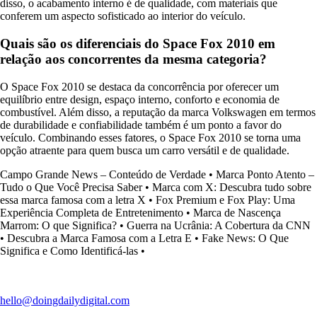
disso, o acabamento interno é de qualidade, com materiais que
conferem um aspecto sofisticado ao interior do veículo.
Quais são os diferenciais do Space Fox 2010 em
relação aos concorrentes da mesma categoria?
O Space Fox 2010 se destaca da concorrência por oferecer um
equilíbrio entre design, espaço interno, conforto e economia de
combustível. Além disso, a reputação da marca Volkswagen em termos
de durabilidade e confiabilidade também é um ponto a favor do
veículo. Combinando esses fatores, o Space Fox 2010 se torna uma
opção atraente para quem busca um carro versátil e de qualidade.
Campo Grande News – Conteúdo de Verdade
•
Marca Ponto Atento –
Tudo o Que Você Precisa Saber
•
Marca com X: Descubra tudo sobre
essa marca famosa com a letra X
•
Fox Premium e Fox Play: Uma
Experiência Completa de Entretenimento
•
Marca de Nascença
Marrom: O que Significa?
•
Guerra na Ucrânia: A Cobertura da CNN
•
Descubra a Marca Famosa com a Letra E
•
Fake News: O Que
Significa e Como Identificá-las
•
hello@doingdailydigital.com