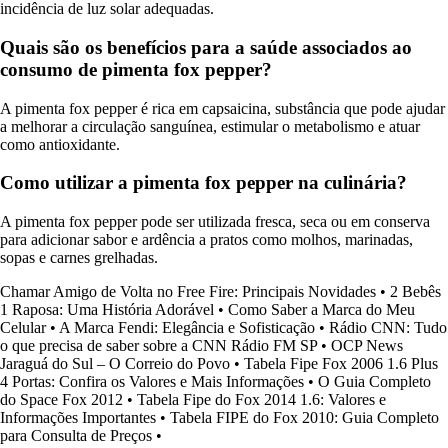
incidência de luz solar adequadas.
Quais são os benefícios para a saúde associados ao
consumo de pimenta fox pepper?
A pimenta fox pepper é rica em capsaicina, substância que pode ajudar
a melhorar a circulação sanguínea, estimular o metabolismo e atuar
como antioxidante.
Como utilizar a pimenta fox pepper na culinária?
A pimenta fox pepper pode ser utilizada fresca, seca ou em conserva
para adicionar sabor e ardência a pratos como molhos, marinadas,
sopas e carnes grelhadas.
Chamar Amigo de Volta no Free Fire: Principais Novidades
•
2 Bebês
1 Raposa: Uma História Adorável
•
Como Saber a Marca do Meu
Celular
•
A Marca Fendi: Elegância e Sofisticação
•
Rádio CNN: Tudo
o que precisa de saber sobre a CNN Rádio FM SP
•
OCP News
Jaraguá do Sul – O Correio do Povo
•
Tabela Fipe Fox 2006 1.6 Plus
4 Portas: Confira os Valores e Mais Informações
•
O Guia Completo
do Space Fox 2012
•
Tabela Fipe do Fox 2014 1.6: Valores e
Informações Importantes
•
Tabela FIPE do Fox 2010: Guia Completo
para Consulta de Preços
•