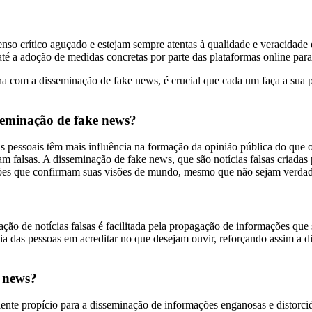
nso crítico aguçado e estejam sempre atentas à qualidade e veracidad
até a adoção de medidas concretas por parte das plataformas online par
na com a disseminação de fake news, é crucial que cada um faça a sua
sseminação de fake news?
 pessoais têm mais influência na formação da opinião pública do que os 
 falsas. A disseminação de fake news, que são notícias falsas criadas 
ações que confirmam suas visões de mundo, mesmo que não sejam verdad
nação de notícias falsas é facilitada pela propagação de informações qu
ia das pessoas em acreditar no que desejam ouvir, reforçando assim a d
e news?
nte propício para a disseminação de informações enganosas e distorcid