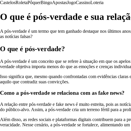
Castelos
Roleta
Pôquer
Bingo
Apostas
Jogo
Cassino
Loteria
O que é pós-verdade e sua relaç
A pós-verdade é um termo que tem ganhado destaque nos últimos anos, 
as notícias falsas?
O que é pós-verdade?
A pós-verdade é um conceito que se refere à situação em que os apelos
verdade objetiva importa menos do que as emoções e crenças individua
Isso significa que, mesmo quando confrontadas com evidências claras 
aquilo que contradiz suas convicções.
Como a pós-verdade se relaciona com as fake news?
A relação entre pós-verdade e fake news é muito estreita, pois as notí
do público-alvo. Assim, a pós-verdade cria um terreno fértil para a pr
Além disso, as redes sociais e plataformas digitais contribuem para a 
veracidade. Nesse cenário, a pós-verdade se fortalece, alimentando um 