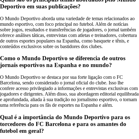
Deportivo em suas publicações?
O Mundo Deportivo aborda uma variedade de temas relacionados ao
mundo esportivo, com foco principal no futebol. Além de notícias
sobre jogos, resultados e transferências de jogadores, o jornal também
oferece análises táticas, entrevistas com atletas e treinadores, cobertura
de outros esportes populares na Espanha, como basquete e tênis, e
conteúdos exclusivos sobre os bastidores dos clubes.
Como o Mundo Deportivo se diferencia de outros
jornais esportivos na Espanha e no mundo?
O Mundo Deportivo se destaca por sua forte ligação com o FC
Barcelona, sendo considerado o jornal oficial do clube. Isso lhe
confere acesso privilegiado a informações e entrevistas exclusivas com
jogadores e dirigentes. Além disso, sua abordagem editorial equilibrada
e aprofundada, aliada à sua tradição no jornalismo esportivo, o tornam
uma referência para os fãs de esportes na Espanha e além.
Qual é a importância do Mundo Deportivo para os
torcedores do FC Barcelona e para os amantes do
futebol em geral?