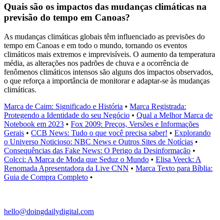
Quais são os impactos das mudanças climáticas na
previsão do tempo em Canoas?
As mudanças climáticas globais têm influenciado as previsões do
tempo em Canoas e em todo o mundo, tornando os eventos
climáticos mais extremos e imprevisíveis. O aumento da temperatura
média, as alterações nos padrões de chuva e a ocorrência de
fenômenos climáticos intensos são alguns dos impactos observados,
o que reforça a importância de monitorar e adaptar-se às mudanças
climáticas.
Marca de Caim: Significado e História
•
Marca Registrada:
Protegendo a Identidade do seu Negócio
•
Qual a Melhor Marca de
Notebook em 2023
•
Fox 2009: Preços, Versões e Informações
Gerais
•
CCB News: Tudo o que você precisa saber!
•
Explorando
o Universo Noticioso: NBC News e Outros Sites de Notícias
•
Consequências das Fake News: O Perigo da Desinformação
•
Colcci: A Marca de Moda que Seduz o Mundo
•
Elisa Veeck: A
Renomada Apresentadora da Live CNN
•
Marca Texto para Bíblia:
Guia de Compra Completo
•
hello@doingdailydigital.com