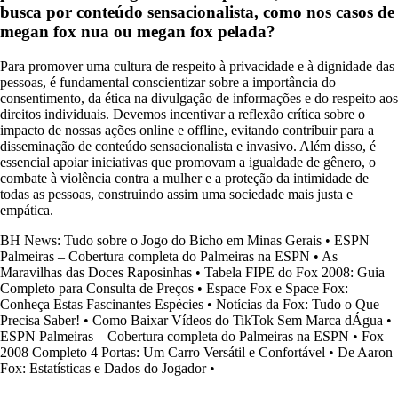
busca por conteúdo sensacionalista, como nos casos de
megan fox nua ou megan fox pelada?
Para promover uma cultura de respeito à privacidade e à dignidade das
pessoas, é fundamental conscientizar sobre a importância do
consentimento, da ética na divulgação de informações e do respeito aos
direitos individuais. Devemos incentivar a reflexão crítica sobre o
impacto de nossas ações online e offline, evitando contribuir para a
disseminação de conteúdo sensacionalista e invasivo. Além disso, é
essencial apoiar iniciativas que promovam a igualdade de gênero, o
combate à violência contra a mulher e a proteção da intimidade de
todas as pessoas, construindo assim uma sociedade mais justa e
empática.
BH News: Tudo sobre o Jogo do Bicho em Minas Gerais
•
ESPN
Palmeiras – Cobertura completa do Palmeiras na ESPN
•
As
Maravilhas das Doces Raposinhas
•
Tabela FIPE do Fox 2008: Guia
Completo para Consulta de Preços
•
Espace Fox e Space Fox:
Conheça Estas Fascinantes Espécies
•
Notícias da Fox: Tudo o Que
Precisa Saber!
•
Como Baixar Vídeos do TikTok Sem Marca dÁgua
•
ESPN Palmeiras – Cobertura completa do Palmeiras na ESPN
•
Fox
2008 Completo 4 Portas: Um Carro Versátil e Confortável
•
De Aaron
Fox: Estatísticas e Dados do Jogador
•