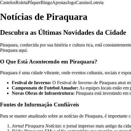
Castelos
Roleta
Pôquer
Bingo
Apostas
Jogo
Cassino
Loteria
Notícias de Piraquara
Descubra as Últimas Novidades da Cidade
Piraquara, conhecida por sua história e cultura rica, está constantemen
Piraquara aqui.
O Que Está Acontecendo em Piraquara?
Piraquara é uma cidade vibrante, onde eventos culturais, sociais e esp
Festival de Inverno:
O Festival de Inverno de Piraquara atrai mi
Campeonato de Futebol Amador:
As equipes locais estão em 
Novas Obras de Infraestrutura:
Piraquara está investindo em m
Fontes de Informação Confiáveis
Para se manter atualizado sobre as notícias de Piraquara, é importante
Jornal Piraquara Notícias
: o jornal impresso mais antigo da cida