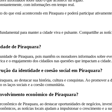
ores informados sobre tudo o que acontece na região.
 constantemente, com informações em tempo real.
o do que está acontecendo em Piraquara e poderá participar ativament
undamental para manter a cidade viva e pulsante. Compartilhe as notícias
nidade de Piraquara?
nidade de Piraquara, pois mantêm os moradores informados sobre even
ívica e o engajamento dos cidadãos nas questões que impactam a cidade.
rução da identidade e coesão social em Piraquara?
raquara, ao destacar sua história, cultura e conquistas. Ao promover a d
o os laços sociais e a coesão comunitária.
senvolvimento econômico de Piraquara?
conômico de Piraquara, ao destacar oportunidades de negócios, investi
econômicos, as notícias locais ajudam a impulsionar o crescimento e a su