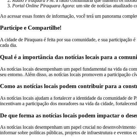
Rádio Piraquara FM
: a rádio comunitária que mantém os morad
Portal Online Piraquara Agora
: um site de notícias atualizado
Ao acessar essas fontes de informação, você terá um panorama complet
Participe e Compartilhe!
A cidade de Piraquara é feita por sua comunidade, e sua participação é f
cada dia.
Qual é a importância das notícias locais para a comu
As notícias locais desempenham um papel fundamental na vida da comu
seu entorno. Além disso, as notícias locais promovem a participação c
Como as notícias locais podem contribuir para a const
As notícias locais ajudam a fortalecer a identidade da comunidade de Pi
incentivam a participação dos moradores na vida da cidade, fortalecend
De que forma as notícias locais podem impactar o de
As notícias locais desempenham um papel crucial no desenvolvimento e
informar sobre políticas públicas, projetos de infraestrutura e eventos 