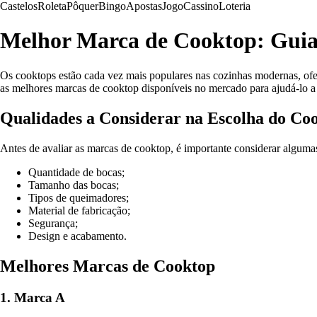
Castelos
Roleta
Pôquer
Bingo
Apostas
Jogo
Cassino
Loteria
Melhor Marca de Cooktop: Guia 
Os cooktops estão cada vez mais populares nas cozinhas modernas, ofe
as melhores marcas de cooktop disponíveis no mercado para ajudá-lo a f
Qualidades a Considerar na Escolha do Co
Antes de avaliar as marcas de cooktop, é importante considerar algumas
Quantidade de bocas;
Tamanho das bocas;
Tipos de queimadores;
Material de fabricação;
Segurança;
Design e acabamento.
Melhores Marcas de Cooktop
1. Marca A