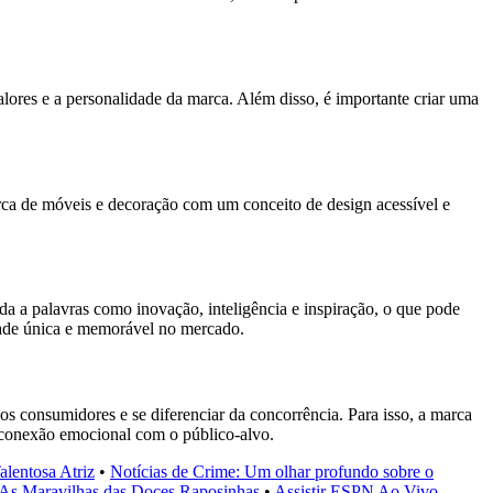
alores e a personalidade da marca. Além disso, é importante criar uma
rca de móveis e decoração com um conceito de design acessível e
da a palavras como inovação, inteligência e inspiração, o que pode
dade única e memorável no mercado.
s consumidores e se diferenciar da concorrência. Para isso, a marca
a conexão emocional com o público-alvo.
lentosa Atriz
•
Notícias de Crime: Um olhar profundo sobre o
As Maravilhas das Doces Raposinhas
•
Assistir ESPN Ao Vivo –