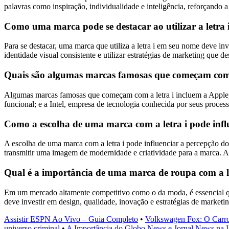
palavras como inspiração, individualidade e inteligência, reforçando a
Como uma marca pode se destacar ao utilizar a letra
Para se destacar, uma marca que utiliza a letra i em seu nome deve in
identidade visual consistente e utilizar estratégias de marketing que d
Quais são algumas marcas famosas que começam com 
Algumas marcas famosas que começam com a letra i incluem a Apple, 
funcional; e a Intel, empresa de tecnologia conhecida por seus proces
Como a escolha de uma marca com a letra i pode inf
A escolha de uma marca com a letra i pode influenciar a percepção do 
transmitir uma imagem de modernidade e criatividade para a marca. A
Qual é a importância de uma marca de roupa com a le
Em um mercado altamente competitivo como o da moda, é essencial que 
deve investir em design, qualidade, inovação e estratégias de market
Assistir ESPN Ao Vivo – Guia Completo
•
Volkswagen Fox: O Carro
universo criminal
•
A Importância do Globo News e Jornal News na I