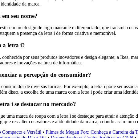
 identidade da marca.
 i em seu nome?
vestir em um design de logo marcante e diferenciado, que transmita os v
estaquem a presença da letra i de forma criativa e memorável.
a letra i?
conhecida por seus produtos inovadores e design elegante; a Ikea, ma
sadores e inovações na área de informática.
luenciar a percepção do consumidor?
consumidor de diversas formas. Por exemplo, a letra i pode ser associa
lém disso, a escolha de uma marca com a letra i pode criar uma identi
tra i se destacar no mercado?
uma marca de roupa com a letra i se destaque para atrair a atenção do
ing que ressaltem os valores e a identidade da marca, criando assim um
 Compacto e Versátil
•
Filmes de Megan Fox: Conheça a Carreira da Ta
nformação do Dia a Dia
•
Desvendando os Contos Eróticos na CNN
•