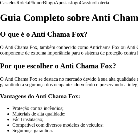
Castelos
Roleta
Pôquer
Bingo
Apostas
Jogo
Cassino
Loteria
Guia Completo sobre Anti Cham
O que é o Anti Chama Fox?
O Anti Chama Fox, também conhecido como Antichama Fox ou Anti Cham
componente de extrema importância para o sistema de proteção contra 
Por que escolher o Anti Chama Fox?
O Anti Chama Fox se destaca no mercado devido à sua alta qualidade e e
garantindo a segurança dos ocupantes do veículo e preservando a integ
Vantagens do Anti Chama Fox:
Proteção contra incêndios;
Materiais de alta qualidade;
Fácil instalação;
Compatível com diversos modelos de veículos;
Segurança garantida.