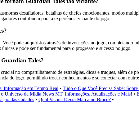
que tornam Guardian Tales tão viciante?
asmorras desafiadoras, batalhas de chefes emocionantes, modos multipla
 jogadores contribuem para a experiência viciante do jogo.
es?
 Você pode adquiri-los através de invocações no jogo, completando mis
 únicas e pode ser fundamental para o progresso e sucesso no jogo.
e Guardian Tales?
ial no compartilhamento de estratégias, dicas e truques, além de prom
ência de jogo, permitindo trocar conhecimentos e se conectar com outr
s: Informação em Tempo Real
•
Tudo o Que Você Precisa Saber Sobre 
 o Universo da Mídia News MT: Informações, Atualizações e Mais!
•
E
dação das Cidades
•
Qual Vacina Deixa Marca no Braço?
•