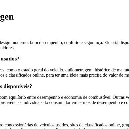
agen
sign moderno, bom desempenho, conforto e segurança. Ele está dispon
midores.
 usados?
es, como o estado geral do veículo, quilometragem, histórico de man
os e classificados online, para ter uma ideia mais precisa do valor de m
s disponíveis?
m bom equilíbrio entre desempenho e economia de combustível. Outras 
as preferências individuais do consumidor em termos de desempenho e c
o concessionárias de veículos usados, sites de classificados online, g