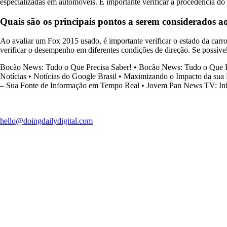
especializadas em automóveis. É importante verificar a procedência do v
Quais são os principais pontos a serem considerados 
Ao avaliar um Fox 2015 usado, é importante verificar o estado da carroc
verificar o desempenho em diferentes condições de direção. Se possíve
Bocão News: Tudo o Que Precisa Saber!
•
Bocão News: Tudo o Que P
Notícias
•
Notícias do Google Brasil
•
Maximizando o Impacto da sua
– Sua Fonte de Informação em Tempo Real
•
Jovem Pan News TV: Inf
hello@doingdailydigital.com