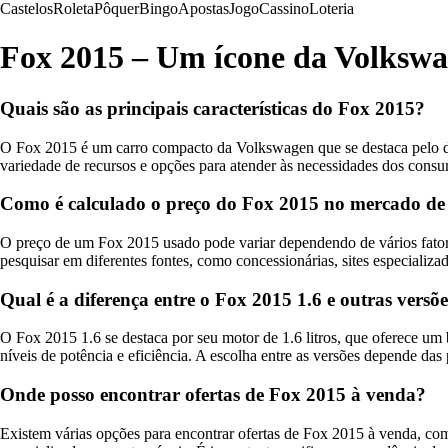
Castelos
Roleta
Pôquer
Bingo
Apostas
Jogo
Cassino
Loteria
Fox 2015 – Um ícone da Volksw
Quais são as principais características do Fox 2015?
O Fox 2015 é um carro compacto da Volkswagen que se destaca pelo de
variedade de recursos e opções para atender às necessidades dos consu
Como é calculado o preço do Fox 2015 no mercado de
O preço de um Fox 2015 usado pode variar dependendo de vários fator
pesquisar em diferentes fontes, como concessionárias, sites especializad
Qual é a diferença entre o Fox 2015 1.6 e outras versõe
O Fox 2015 1.6 se destaca por seu motor de 1.6 litros, que oferece u
níveis de potência e eficiência. A escolha entre as versões depende d
Onde posso encontrar ofertas de Fox 2015 à venda?
Existem várias opções para encontrar ofertas de Fox 2015 à venda, com