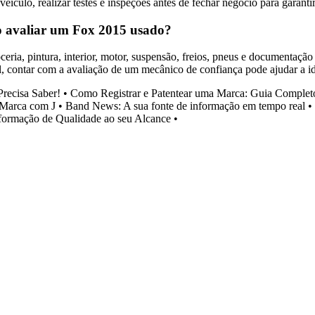
eículo, realizar testes e inspeções antes de fechar negócio para garanti
ao avaliar um Fox 2015 usado?
eria, pintura, interior, motor, suspensão, freios, pneus e documentação
l, contar com a avaliação de um mecânico de confiança pode ajudar a id
recisa Saber!
•
Como Registrar e Patentear uma Marca: Guia Complet
 Marca com J
•
Band News: A sua fonte de informação em tempo real
•
ormação de Qualidade ao seu Alcance
•