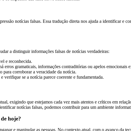
ressão notícias falsas. Essa tradução direta nos ajuda a identificar e
dar a distinguir informações falsas de notícias verdadeiras:
vel e reconhecida.
há erros gramaticais, informações contraditórias ou apelos emocionais 
 para corroborar a veracidade da notícia.
e verifique se a notícia parece coerente e fundamentada.
tual, exigindo que estejamos cada vez mais atentos e críticos em rela
entificar notícias falsas, podemos contribuir para um ambiente informat
 de hoje?
 enganar e manipular as pessoas. No contexto atual, com o avanço da te