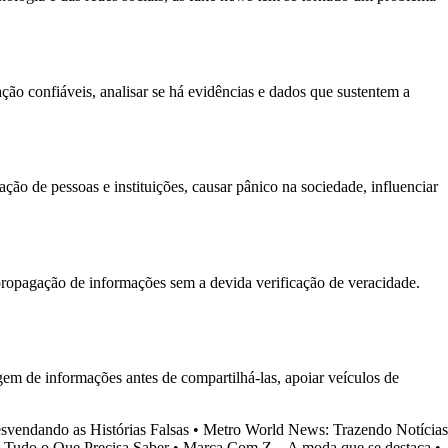
ação confiáveis, analisar se há evidências e dados que sustentem a
o de pessoas e instituições, causar pânico na sociedade, influenciar
ropagação de informações sem a devida verificação de veracidade.
em de informações antes de compartilhá-las, apoiar veículos de
vendando as Histórias Falsas
•
Metro World News: Trazendo Notícias
 Tudo o Que Precisa Saber
•
Marca Com Z – A moda que se destaca
•