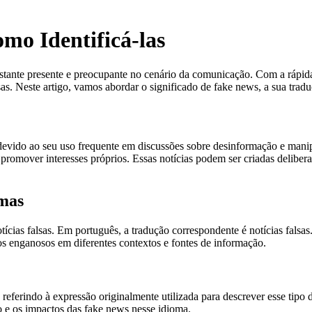
mo Identificá-las
astante presente e preocupante no cenário da comunicação. Com a rápida
falsas. Neste artigo, vamos abordar o significado de fake news, a sua tr
evido ao seu uso frequente em discussões sobre desinformação e manipu
u promover interesses próprios. Essas notícias podem ser criadas delibe
omas
tícias falsas. Em português, a tradução correspondente é notícias fals
dos enganosos em diferentes contextos e fontes de informação.
ferindo à expressão originalmente utilizada para descrever esse tipo 
 e os impactos das fake news nesse idioma.