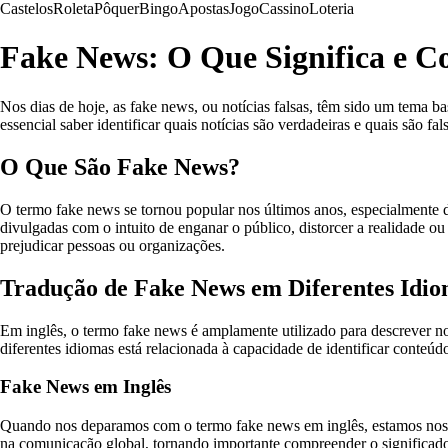
Castelos
Roleta
Pôquer
Bingo
Apostas
Jogo
Cassino
Loteria
Fake News: O Que Significa e Co
Nos dias de hoje, as fake news, ou notícias falsas, têm sido um tema b
essencial saber identificar quais notícias são verdadeiras e quais são 
O Que São Fake News?
O termo fake news se tornou popular nos últimos anos, especialmente d
divulgadas com o intuito de enganar o público, distorcer a realidade o
prejudicar pessoas ou organizações.
Tradução de Fake News em Diferentes Idi
Em inglês, o termo fake news é amplamente utilizado para descrever no
diferentes idiomas está relacionada à capacidade de identificar conteú
Fake News em Inglês
Quando nos deparamos com o termo fake news em inglês, estamos nos re
na comunicação global, tornando importante compreender o significado