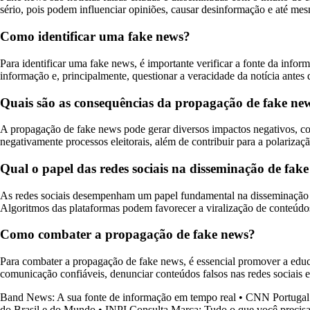
sério, pois podem influenciar opiniões, causar desinformação e até me
Como identificar uma fake news?
Para identificar uma fake news, é importante verificar a fonte da infor
informação e, principalmente, questionar a veracidade da notícia antes 
Quais são as consequências da propagação de fake ne
A propagação de fake news pode gerar diversos impactos negativos, com
negativamente processos eleitorais, além de contribuir para a polariza
Qual o papel das redes sociais na disseminação de fak
As redes sociais desempenham um papel fundamental na disseminação d
Algoritmos das plataformas podem favorecer a viralização de conteúdos 
Como combater a propagação de fake news?
Para combater a propagação de fake news, é essencial promover a educa
comunicação confiáveis, denunciar conteúdos falsos nas redes sociais e 
Band News: A sua fonte de informação em tempo real
•
CNN Portugal:
do Brasil e do Mundo
•
INPI Consulta Marca: Tudo o que você precisa