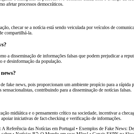
smo afetar processos democráticos.
mação, checar se a notícia está sendo veiculada por veículos de comunic
de compartilhá-la.
ws?
o a disseminação de informações falsas que podem prejudicar a reputaçã
ção e desinformação da população.
e news?
e fake news, pois proporcionam um ambiente propício para a rápida p
sensacionalistas, contribuindo para a disseminação de notícias falsas.
ção midiática e o pensamento crítico na sociedade, incentivar a checag
apoiar iniciativas de fact-checking e verificação de informações.
 A Referência das Notícias em Portugal
•
Exemplos de Fake News: Des
 saber
•
Notícias R7: O Mundo em suas Mãos!
•
Canais ESPN na Sky: