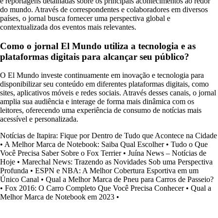
e reportagens detalhadas sobre os principais acontecimentos ao redor
do mundo. Através de correspondentes e colaboradores em diversos
países, o jornal busca fornecer uma perspectiva global e
contextualizada dos eventos mais relevantes.
Como o jornal El Mundo utiliza a tecnologia e as
plataformas digitais para alcançar seu público?
O El Mundo investe continuamente em inovação e tecnologia para
disponibilizar seu conteúdo em diferentes plataformas digitais, como
sites, aplicativos móveis e redes sociais. Através desses canais, o jornal
amplia sua audiência e interage de forma mais dinâmica com os
leitores, oferecendo uma experiência de consumo de notícias mais
acessível e personalizada.
Notícias de Itapira: Fique por Dentro de Tudo que Acontece na Cidade
•
A Melhor Marca de Notebook: Saiba Qual Escolher
•
Tudo o Que
Você Precisa Saber Sobre o Fox Terrier
•
Juína News – Notícias de
Hoje
•
Marechal News: Trazendo as Novidades Sob uma Perspectiva
Profunda
•
ESPN e NBA: A Melhor Cobertura Esportiva em um
Único Canal
•
Qual a Melhor Marca de Pneu para Carros de Passeio?
•
Fox 2016: O Carro Completo Que Você Precisa Conhecer
•
Qual a
Melhor Marca de Notebook em 2023
•