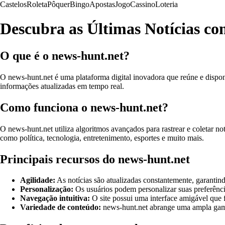
Castelos
Roleta
Pôquer
Bingo
Apostas
Jogo
Cassino
Loteria
Descubra as Últimas Notícias c
O que é o news-hunt.net?
O news-hunt.net é uma plataforma digital inovadora que reúne e disponib
informações atualizadas em tempo real.
Como funciona o news-hunt.net?
O news-hunt.net utiliza algoritmos avançados para rastrear e coletar no
como política, tecnologia, entretenimento, esportes e muito mais.
Principais recursos do news-hunt.net
Agilidade:
As notícias são atualizadas constantemente, garantin
Personalização:
Os usuários podem personalizar suas preferência
Navegação intuitiva:
O site possui uma interface amigável que fac
Variedade de conteúdo:
news-hunt.net abrange uma ampla gama 