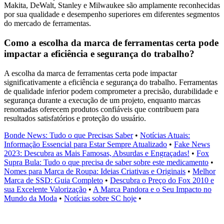
Makita, DeWalt, Stanley e Milwaukee são amplamente reconhecidas
por sua qualidade e desempenho superiores em diferentes segmentos
do mercado de ferramentas.
Como a escolha da marca de ferramentas certa pode
impactar a eficiência e segurança do trabalho?
A escolha da marca de ferramentas certa pode impactar
significativamente a eficiência e segurança do trabalho. Ferramentas
de qualidade inferior podem comprometer a precisão, durabilidade e
segurança durante a execução de um projeto, enquanto marcas
renomadas oferecem produtos confiáveis ​​que contribuem para
resultados satisfatórios e proteção do usuário.
Bonde News: Tudo o que Precisas Saber
•
Notícias Atuais:
Informação Essencial para Estar Sempre Atualizado
•
Fake News
2023: Descubra as Mais Famosas, Absurdas e Engraçadas!
•
Fox
Supra Bula: Tudo o que precisa de saber sobre este medicamento
•
Nomes para Marca de Roupa: Ideias Criativas e Originais
•
Melhor
Marca de SSD: Guia Completo
•
Descubra o Preço do Fox 2010 e
sua Excelente Valorização
•
A Marca Pandora e o Seu Impacto no
Mundo da Moda
•
Notícias sobre SC hoje
•