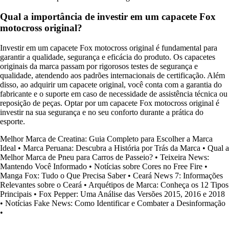
Qual a importância de investir em um capacete Fox
motocross original?
Investir em um capacete Fox motocross original é fundamental para
garantir a qualidade, segurança e eficácia do produto. Os capacetes
originais da marca passam por rigorosos testes de segurança e
qualidade, atendendo aos padrões internacionais de certificação. Além
disso, ao adquirir um capacete original, você conta com a garantia do
fabricante e o suporte em caso de necessidade de assistência técnica ou
reposição de peças. Optar por um capacete Fox motocross original é
investir na sua segurança e no seu conforto durante a prática do
esporte.
Melhor Marca de Creatina: Guia Completo para Escolher a Marca
Ideal
•
Marca Peruana: Descubra a História por Trás da Marca
•
Qual a
Melhor Marca de Pneu para Carros de Passeio?
•
Teixeira News:
Mantendo Você Informado
•
Notícias sobre Cores no Free Fire
•
Manga Fox: Tudo o Que Precisa Saber
•
Ceará News 7: Informações
Relevantes sobre o Ceará
•
Arquétipos de Marca: Conheça os 12 Tipos
Principais
•
Fox Pepper: Uma Análise das Versões 2015, 2016 e 2018
•
Notícias Fake News: Como Identificar e Combater a Desinformação
•