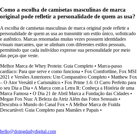
Como a escolha de camisetas masculinas de marca
original pode refletir a personalidade de quem as usa?
A escolha de camisetas masculinas de marca original pode refletir a
personalidade de quem as usa ao transmitir um estilo único, sofisticado
e autêntico. Marcas renomadas muitas vezes possuem identidades
visuais marcantes, que se alinham com diferentes estilos pessoais,
permitindo que cada indivíduo expresse sua personalidade por meio
das peças que veste.
Melhor Marca de Whey Protein: Guia Completo
•
Marca-passo
cardíaco: Para que serve e como funciona
•
Fox Comfortline, Fox MSI
2021 e Versões Anteriores: Um Comparativo Completo
•
Matthew Fox
– O Ator Versátil e Carismático
•
Fox Prime 1.6: O Carro Perfeito para
o seu Dia a Dia
•
A Marca com a Letra R: Conheça a História de uma
Marca Famosa
•
O Dia 21 de Abril Marca a Fundação das Cidades
•
Megan Fox Nua: A Beleza da Atriz Além das Fotos Sensuais
•
Descubra o Mundo do Canal Fox
•
A Melhor Marca de Fralda
Descartável: Guia Completo para Mamães e Papais
•
hello@doingdailydigital.com