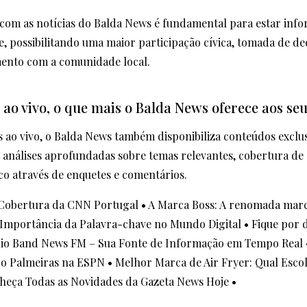
com as notícias do Balda News é fundamental para estar inf
e, possibilitando uma maior participação cívica, tomada de de
mento com a comunidade local.
 ao vivo, o que mais o Balda News oferece aos se
 ao vivo, o Balda News também disponibiliza conteúdos exclus
, análises aprofundadas sobre temas relevantes, cobertura de 
co através de enquetes e comentários.
 Cobertura da CNN Portugal
•
A Marca Boss: A renomada marc
 Importância da Palavra-chave no Mundo Digital
•
Fique por 
io Band News FM – Sua Fonte de Informação em Tempo Real
do Palmeiras na ESPN
•
Melhor Marca de Air Fryer: Qual Esco
heça Todas as Novidades da Gazeta News Hoje
•