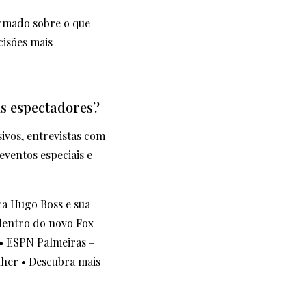
ormado sobre o que
cisões mais
us espectadores?
ivos, entrevistas com
eventos especiais e
a Hugo Boss e sua
dentro do novo Fox
•
ESPN Palmeiras –
lher
•
Descubra mais