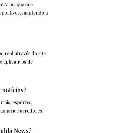
re Araraquara e
 esportivos, mantendo a
 real através do site
 aplicativos de
 notícias?
rais, esportes,
raquara e arredores.
 Balda News?