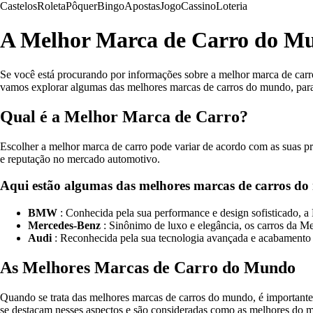
Castelos
Roleta
Pôquer
Bingo
Apostas
Jogo
Cassino
Loteria
A Melhor Marca de Carro do M
Se você está procurando por informações sobre a melhor marca de carro,
vamos explorar algumas das melhores marcas de carros do mundo, para
Qual é a Melhor Marca de Carro?
Escolher a melhor marca de carro pode variar de acordo com as suas p
e reputação no mercado automotivo.
Aqui estão algumas das melhores marcas de carros d
BMW
: Conhecida pela sua performance e design sofisticado,
Mercedes-Benz
: Sinônimo de luxo e elegância, os carros da M
Audi
: Reconhecida pela sua tecnologia avançada e acabamento 
As Melhores Marcas de Carro do Mundo
Quando se trata das melhores marcas de carros do mundo, é importante
se destacam nesses aspectos e são consideradas como as melhores do 