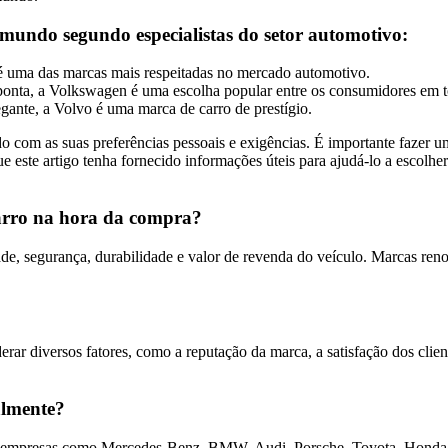
mundo segundo especialistas do setor automotivo:
a é uma das marcas mais respeitadas no mercado automotivo.
ponta, a Volkswagen é uma escolha popular entre os consumidores em 
gante, a Volvo é uma marca de carro de prestígio.
 com as suas preferências pessoais e exigências. É importante fazer u
e este artigo tenha fornecido informações úteis para ajudá-lo a escolhe
carro na hora da compra?
ade, segurança, durabilidade e valor de revenda do veículo. Marcas re
erar diversos fatores, como a reputação da marca, a satisfação dos clie
almente?
 empresas como Mercedes-Benz, BMW, Audi, Porsche, Toyota, Honda, F