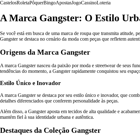
Castelos
Roleta
Pôquer
Bingo
Apostas
Jogo
Cassino
Loteria
A Marca Gangster: O Estilo Ur
Se você está em busca de uma marca de roupa que transmita atitude, per
Gangster se destaca no cenário da moda com peças que refletem autenti
Origens da Marca Gangster
A marca Gangster nasceu da paixão por moda e streetwear de seus fund
tendências do momento, a Gangster rapidamente conquistou seu espaço
Estilo Único e Inovador
A marca Gangster se destaca por seu estilo único e inovador, que co
detalhes diferenciados que conferem personalidade às peças.
Além disso, a Gangster aposta em tecidos de alta qualidade e acabament
mantém fiel à sua identidade urbana e autêntica.
Destaques da Coleção Gangster