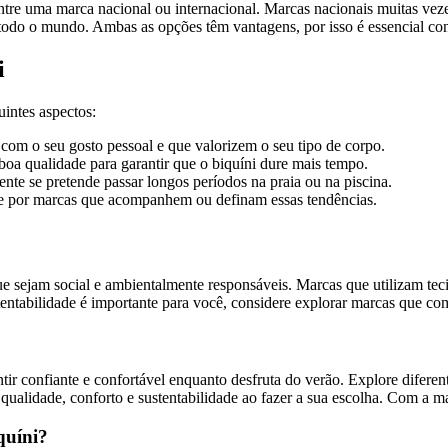
tre uma marca nacional ou internacional. Marcas nacionais muitas vezes
e todo o mundo. Ambas as opções têm vantagens, por isso é essencial co
i
uintes aspectos:
om o seu gosto pessoal e que valorizem o seu tipo de corpo.
oa qualidade para garantir que o biquíni dure mais tempo.
nte se pretende passar longos períodos na praia ou na piscina.
ue por marcas que acompanhem ou definam essas tendências.
e sejam social e ambientalmente responsáveis. Marcas que utilizam tec
ntabilidade é importante para você, considere explorar marcas que com
tir confiante e confortável enquanto desfruta do verão. Explore diferen
qualidade, conforto e sustentabilidade ao fazer a sua escolha. Com a mar
quíni?