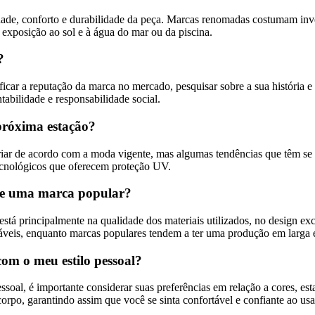
dade, conforto e durabilidade da peça. Marcas renomadas costumam inv
 exposição ao sol e à água do mar ou da piscina.
?
ificar a reputação da marca no mercado, pesquisar sobre a sua história 
tabilidade e responsabilidade social.
 próxima estação?
riar de acordo com a moda vigente, mas algumas tendências que têm se 
s tecnológicos que oferecem proteção UV.
o e uma marca popular?
stá principalmente na qualidade dos materiais utilizados, no design e
cáveis, enquanto marcas populares tendem a ter uma produção em larga e
om o meu estilo pessoal?
essoal, é importante considerar suas preferências em relação a cores, 
orpo, garantindo assim que você se sinta confortável e confiante ao usa