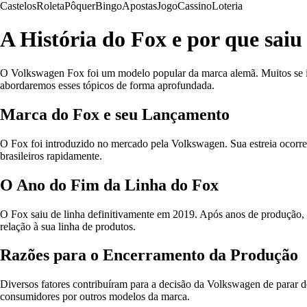
Castelos
Roleta
Pôquer
Bingo
Apostas
Jogo
Cassino
Loteria
A História do Fox e por que saiu
O Volkswagen Fox foi um modelo popular da marca alemã. Muitos se inter
abordaremos esses tópicos de forma aprofundada.
Marca do Fox e seu Lançamento
O Fox foi introduzido no mercado pela Volkswagen. Sua estreia ocorr
brasileiros rapidamente.
O Ano do Fim da Linha do Fox
O Fox saiu de linha definitivamente em 2019. Após anos de produção
relação à sua linha de produtos.
Razões para o Encerramento da Produção
Diversos fatores contribuíram para a decisão da Volkswagen de parar de
consumidores por outros modelos da marca.